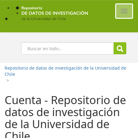
Ir
al
Cambi
contenido
naveg
principal
Buscar
Repositorio de datos de investigación de la Universidad de
Chile
>
Cuenta - Repositorio de
datos de investigación
de la Universidad de
Chile