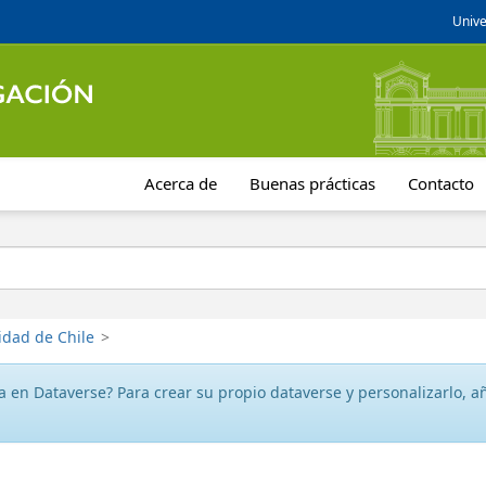
Unive
Acerca de
Buenas prácticas
Contacto
idad de Chile
>
 en Dataverse? Para crear su propio dataverse y personalizarlo, aña