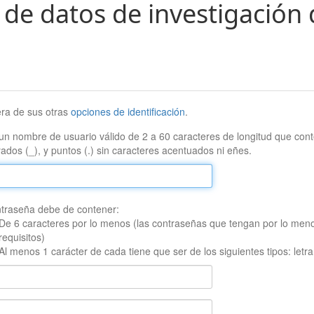
 de datos de investigación 
era de sus otras
opciones de identificación
.
un nombre de usuario válido de 2 a 60 caracteres de longitud que conte
ados (_), y puntos (.) sin caracteres acentuados ni eñes.
traseña debe de contener:
De 6 caracteres por lo menos (las contraseñas que tengan por lo men
requisitos)
Al menos 1 carácter de cada tiene que ser de los siguientes tipos: let