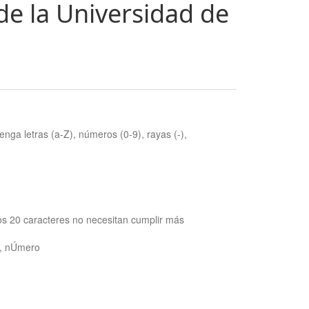
de la Universidad de
nga letras (a-Z), números (0-9), rayas (-),
os 20 caracteres no necesitan cumplir más
ra, nÚmero