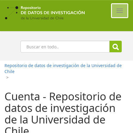
Ir
al
Cambi
contenido
naveg
principal
Buscar
Repositorio de datos de investigación de la Universidad de
Chile
>
Cuenta - Repositorio de
datos de investigación
de la Universidad de
Chile