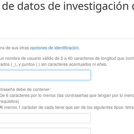
 de datos de investigación 
era de sus otras
opciones de identificación
.
un nombre de usuario válido de 2 a 60 caracteres de longitud que conte
ados (_), y puntos (.) sin caracteres acentuados ni eñes.
traseña debe de contener:
De 6 caracteres por lo menos (las contraseñas que tengan por lo men
requisitos)
Al menos 1 carácter de cada tiene que ser de los siguientes tipos: let