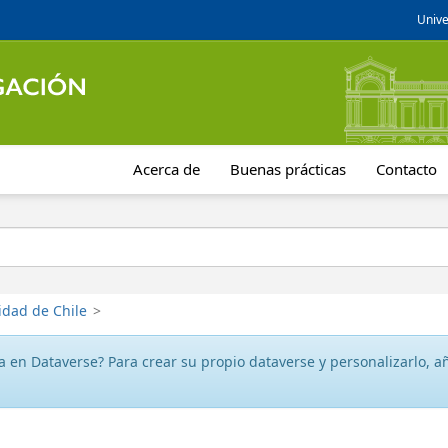
Unive
Acerca de
Buenas prácticas
Contacto
idad de Chile
>
 en Dataverse? Para crear su propio dataverse y personalizarlo, aña