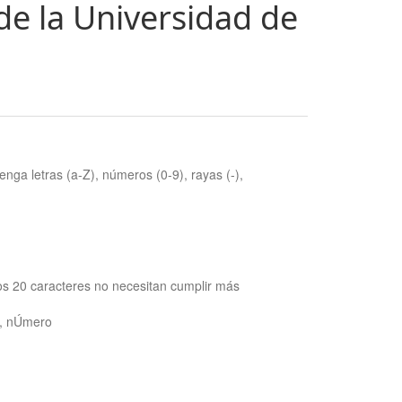
de la Universidad de
nga letras (a-Z), números (0-9), rayas (-),
os 20 caracteres no necesitan cumplir más
ra, nÚmero