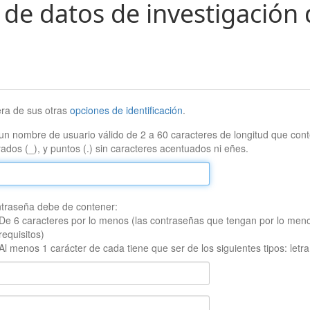
 de datos de investigación 
era de sus otras
opciones de identificación
.
un nombre de usuario válido de 2 a 60 caracteres de longitud que conte
ados (_), y puntos (.) sin caracteres acentuados ni eñes.
traseña debe de contener:
De 6 caracteres por lo menos (las contraseñas que tengan por lo men
requisitos)
Al menos 1 carácter de cada tiene que ser de los siguientes tipos: let