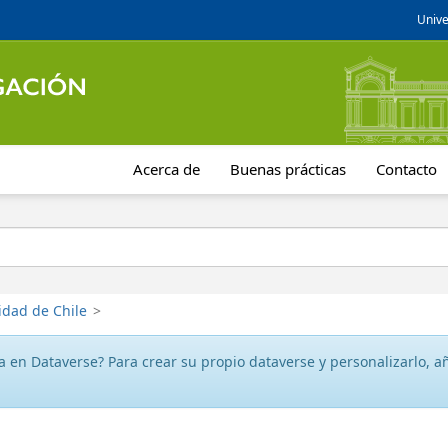
Unive
Acerca de
Buenas prácticas
Contacto
idad de Chile
>
 en Dataverse? Para crear su propio dataverse y personalizarlo, aña