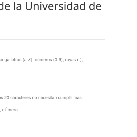
de la Universidad de
nga letras (a-Z), números (0-9), rayas (-),
os 20 caracteres no necesitan cumplir más
ra, nÚmero