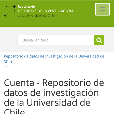
Ir
al
Cambi
contenido
naveg
principal
Buscar
Repositorio de datos de investigación de la Universidad de
Chile
>
Cuenta - Repositorio de
datos de investigación
de la Universidad de
Chile