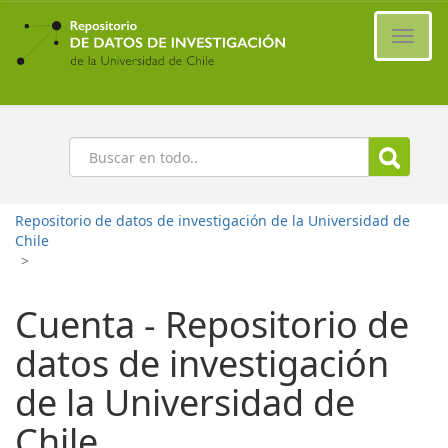
Ir
al
Cambi
contenido
naveg
principal
Buscar
Repositorio de datos de investigación de la Universidad de
Chile
>
Cuenta - Repositorio de
datos de investigación
de la Universidad de
Chile