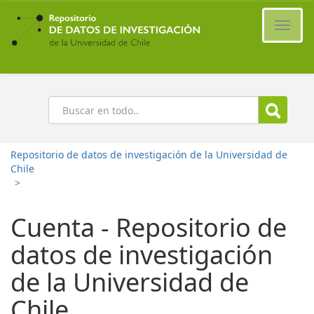
Ir
al
Cambi
contenido
naveg
principal
Buscar
Repositorio de datos de investigación de la Universidad de
Chile
>
Cuenta - Repositorio de
datos de investigación
de la Universidad de
Chile