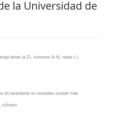
de la Universidad de
nga letras (a-Z), números (0-9), rayas (-),
os 20 caracteres no necesitan cumplir más
ra, nÚmero