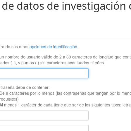
 de datos de investigación 
era de sus otras
opciones de identificación
.
un nombre de usuario válido de 2 a 60 caracteres de longitud que conte
ados (_), y puntos (.) sin caracteres acentuados ni eñes.
traseña debe de contener:
De 6 caracteres por lo menos (las contraseñas que tengan por lo men
requisitos)
Al menos 1 carácter de cada tiene que ser de los siguientes tipos: let