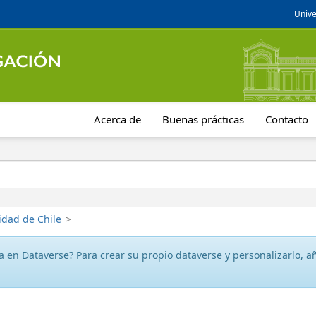
Unive
Acerca de
Buenas prácticas
Contacto
idad de Chile
>
 en Dataverse? Para crear su propio dataverse y personalizarlo, aña