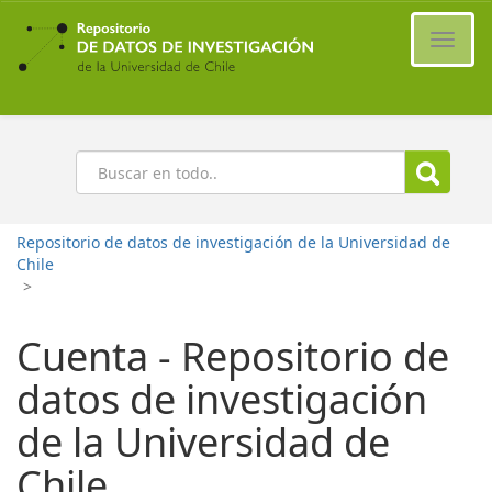
Ir
al
Cambi
contenido
naveg
principal
Buscar
Repositorio de datos de investigación de la Universidad de
Chile
>
Cuenta - Repositorio de
datos de investigación
de la Universidad de
Chile