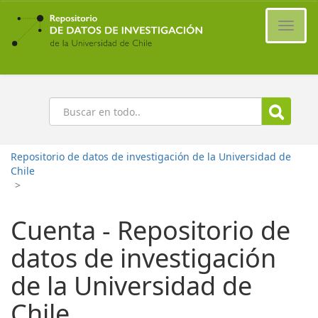
Ir
al
Cambi
contenido
naveg
principal
Buscar
Repositorio de datos de investigación de la Universidad de
Chile
>
Cuenta - Repositorio de
datos de investigación
de la Universidad de
Chile