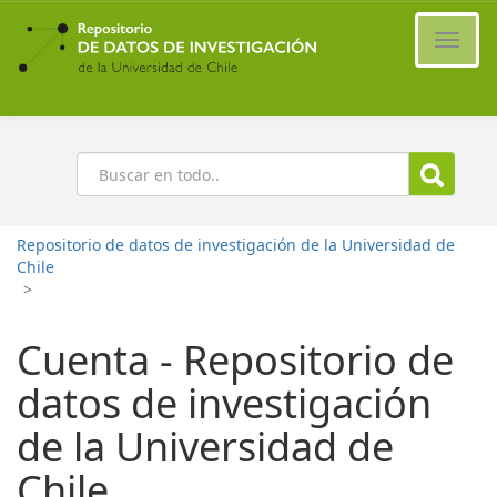
Ir
al
Cambi
contenido
naveg
principal
Buscar
Repositorio de datos de investigación de la Universidad de
Chile
>
Cuenta - Repositorio de
datos de investigación
de la Universidad de
Chile