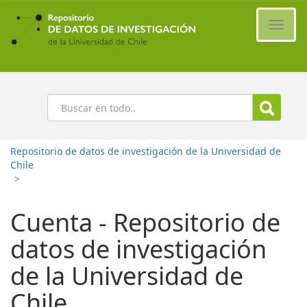
Ir
al
Cambi
contenido
naveg
principal
Buscar
Repositorio de datos de investigación de la Universidad de
Chile
>
Cuenta - Repositorio de
datos de investigación
de la Universidad de
Chile