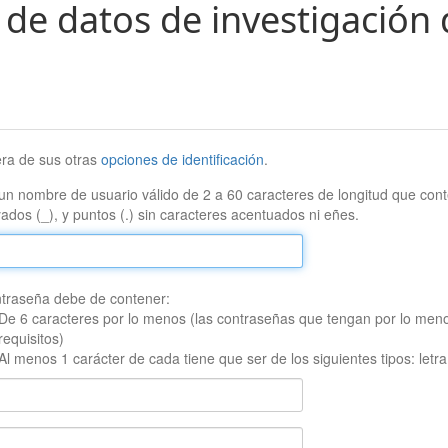
 de datos de investigación 
era de sus otras
opciones de identificación
.
un nombre de usuario válido de 2 a 60 caracteres de longitud que conte
ados (_), y puntos (.) sin caracteres acentuados ni eñes.
traseña debe de contener:
De 6 caracteres por lo menos (las contraseñas que tengan por lo men
requisitos)
Al menos 1 carácter de cada tiene que ser de los siguientes tipos: let