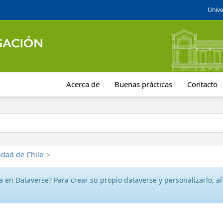
Unive
Acerca de
Buenas prácticas
Contacto
idad de Chile
>
 en Dataverse? Para crear su propio dataverse y personalizarlo, aña