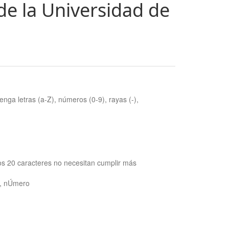
de la Universidad de
nga letras (a-Z), números (0-9), rayas (-),
os 20 caracteres no necesitan cumplir más
ra, nÚmero