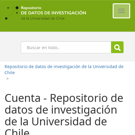
Ir
al
Cambi
contenido
naveg
principal
Buscar
Repositorio de datos de investigación de la Universidad de
Chile
>
Cuenta - Repositorio de
datos de investigación
de la Universidad de
Chile