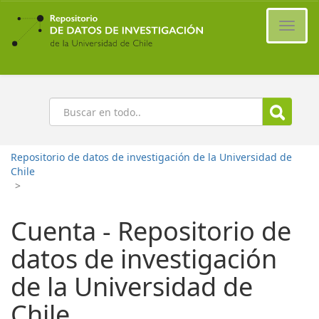
Ir
al
Cambi
contenido
naveg
principal
Buscar
Repositorio de datos de investigación de la Universidad de
Chile
>
Cuenta - Repositorio de
datos de investigación
de la Universidad de
Chile