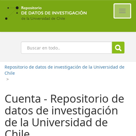
Ir
al
Cambi
contenido
naveg
principal
Buscar
Repositorio de datos de investigación de la Universidad de
Chile
>
Cuenta - Repositorio de
datos de investigación
de la Universidad de
Chile