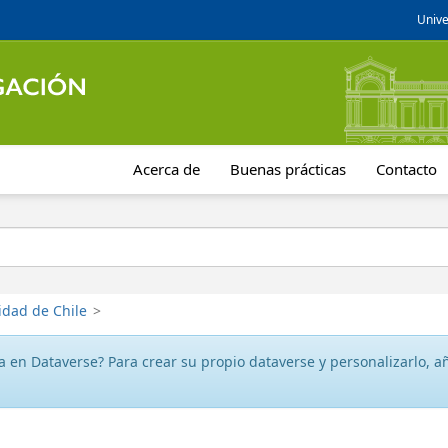
Unive
Acerca de
Buenas prácticas
Contacto
idad de Chile
>
 en Dataverse? Para crear su propio dataverse y personalizarlo, aña