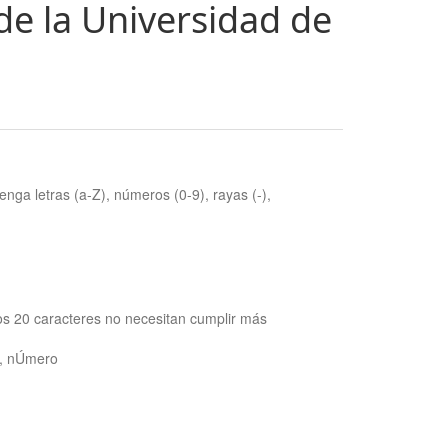
de la Universidad de
nga letras (a-Z), números (0-9), rayas (-),
os 20 caracteres no necesitan cumplir más
ra, nÚmero