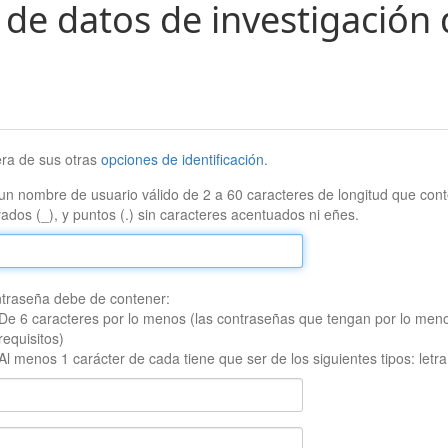
 de datos de investigación 
era de sus otras
opciones de identificación
.
un nombre de usuario válido de 2 a 60 caracteres de longitud que conte
ados (_), y puntos (.) sin caracteres acentuados ni eñes.
traseña debe de contener:
De 6 caracteres por lo menos (las contraseñas que tengan por lo men
requisitos)
Al menos 1 carácter de cada tiene que ser de los siguientes tipos: let