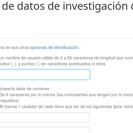
 de datos de investigación 
era de sus otras
opciones de identificación
.
un nombre de usuario válido de 2 a 60 caracteres de longitud que conte
ados (_), y puntos (.) sin caracteres acentuados ni eñes.
traseña debe de contener:
De 6 caracteres por lo menos (las contraseñas que tengan por lo men
requisitos)
Al menos 1 carácter de cada tiene que ser de los siguientes tipos: let