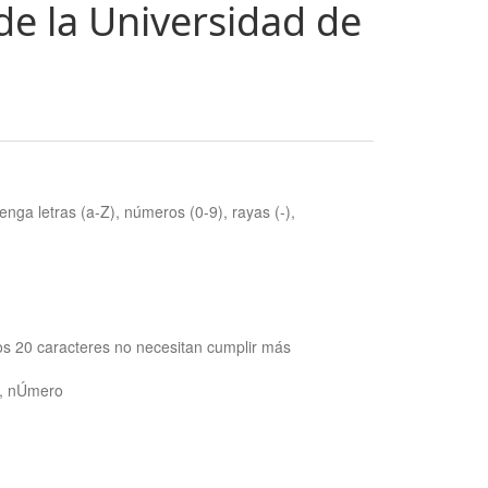
de la Universidad de
nga letras (a-Z), números (0-9), rayas (-),
os 20 caracteres no necesitan cumplir más
ra, nÚmero