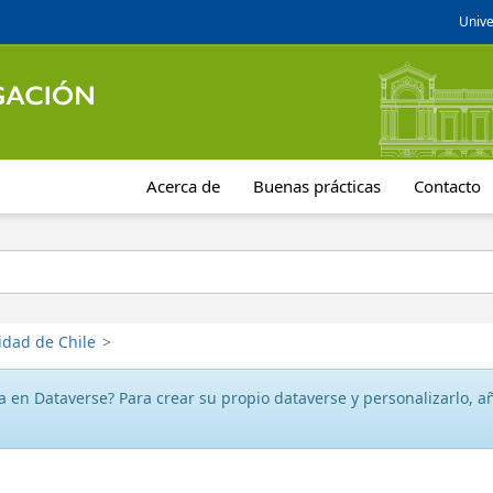
Unive
Acerca de
Buenas prácticas
Contacto
idad de Chile
>
 en Dataverse? Para crear su propio dataverse y personalizarlo, aña