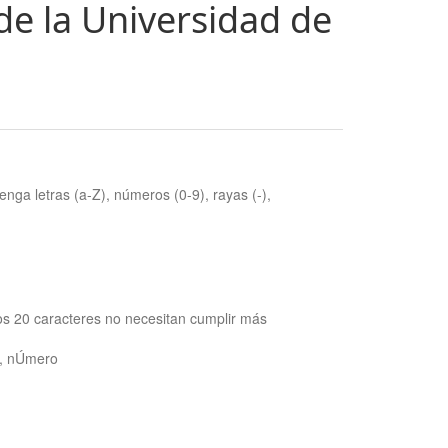
de la Universidad de
nga letras (a-Z), números (0-9), rayas (-),
os 20 caracteres no necesitan cumplir más
ra, nÚmero