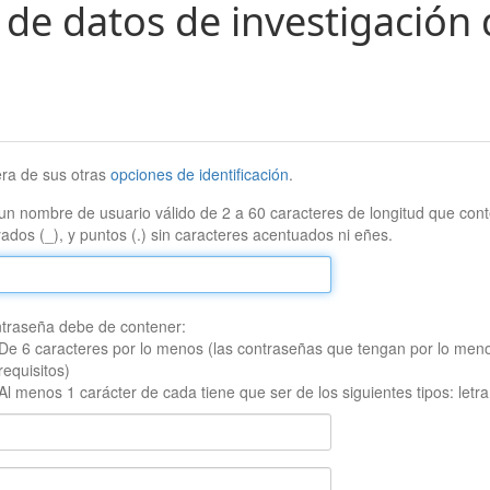
 de datos de investigación 
era de sus otras
opciones de identificación
.
un nombre de usuario válido de 2 a 60 caracteres de longitud que conte
ados (_), y puntos (.) sin caracteres acentuados ni eñes.
traseña debe de contener:
De 6 caracteres por lo menos (las contraseñas que tengan por lo men
requisitos)
Al menos 1 carácter de cada tiene que ser de los siguientes tipos: let