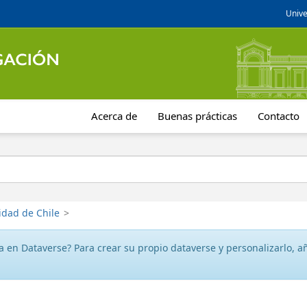
Unive
Acerca de
Buenas prácticas
Contacto
idad de Chile
>
 en Dataverse? Para crear su propio dataverse y personalizarlo, aña