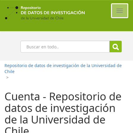
Ir
al
Cambi
contenido
naveg
principal
Buscar
Repositorio de datos de investigación de la Universidad de
Chile
>
Cuenta - Repositorio de
datos de investigación
de la Universidad de
Chile