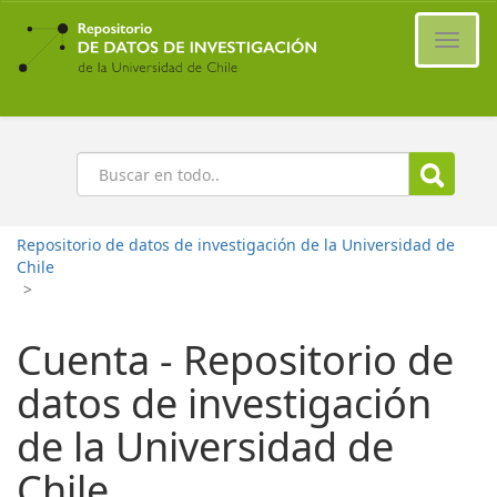
Ir
al
Cambi
contenido
naveg
principal
Buscar
Repositorio de datos de investigación de la Universidad de
Chile
>
Cuenta - Repositorio de
datos de investigación
de la Universidad de
Chile