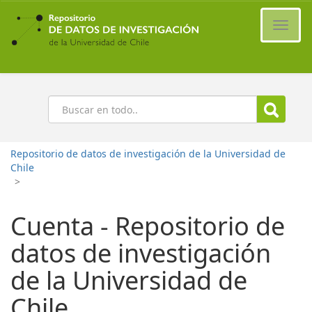
Ir
al
Cambi
contenido
naveg
principal
Buscar
Repositorio de datos de investigación de la Universidad de
Chile
>
Cuenta - Repositorio de
datos de investigación
de la Universidad de
Chile