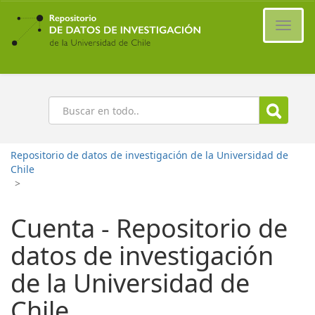
Ir
al
Cambi
contenido
naveg
principal
Buscar
Repositorio de datos de investigación de la Universidad de
Chile
>
Cuenta - Repositorio de
datos de investigación
de la Universidad de
Chile