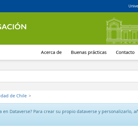
Unive
Acerca de
Buenas prácticas
Contacto
idad de Chile
>
 en Dataverse? Para crear su propio dataverse y personalizarlo, aña