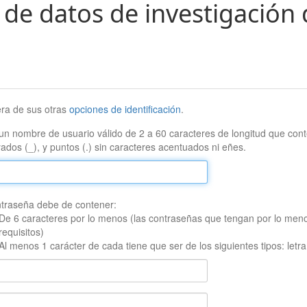
 de datos de investigación 
era de sus otras
opciones de identificación
.
un nombre de usuario válido de 2 a 60 caracteres de longitud que conte
ados (_), y puntos (.) sin caracteres acentuados ni eñes.
traseña debe de contener:
De 6 caracteres por lo menos (las contraseñas que tengan por lo men
requisitos)
Al menos 1 carácter de cada tiene que ser de los siguientes tipos: let