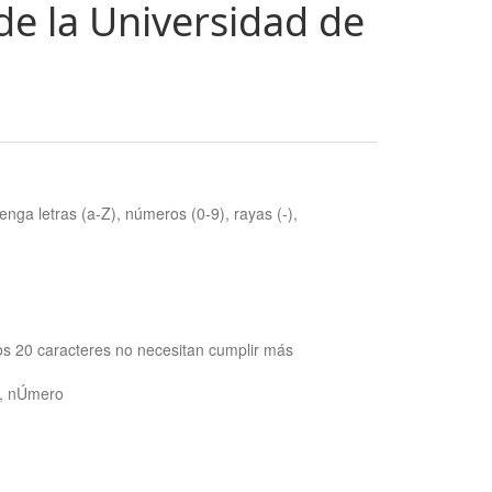
de la Universidad de
nga letras (a-Z), números (0-9), rayas (-),
os 20 caracteres no necesitan cumplir más
ra, nÚmero