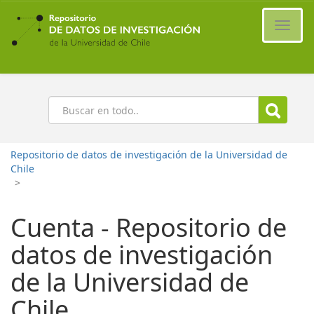
Ir
al
Cambi
contenido
naveg
principal
Buscar
Repositorio de datos de investigación de la Universidad de
Chile
>
Cuenta - Repositorio de
datos de investigación
de la Universidad de
Chile