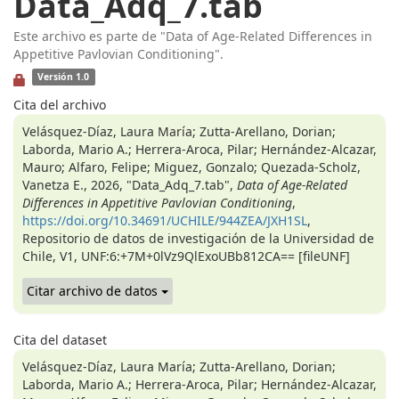
Data_Adq_7.tab
Este archivo es parte de "Data of Age-Related Differences in
Appetitive Pavlovian Conditioning".
Versión 1.0
Cita del archivo
Velásquez-Díaz, Laura María; Zutta-Arellano, Dorian;
Laborda, Mario A.; Herrera-Aroca, Pilar; Hernández-Alcazar,
Mauro; Alfaro, Felipe; Miguez, Gonzalo; Quezada-Scholz,
Vanetza E., 2026, "Data_Adq_7.tab",
Data of Age-Related
Differences in Appetitive Pavlovian Conditioning
,
https://doi.org/10.34691/UCHILE/944ZEA/JXH1SL
,
Repositorio de datos de investigación de la Universidad de
Chile, V1, UNF:6:+7M+0lVz9QlExoUBb812CA== [fileUNF]
Citar archivo de datos
Cita del dataset
Velásquez-Díaz, Laura María; Zutta-Arellano, Dorian;
Laborda, Mario A.; Herrera-Aroca, Pilar; Hernández-Alcazar,