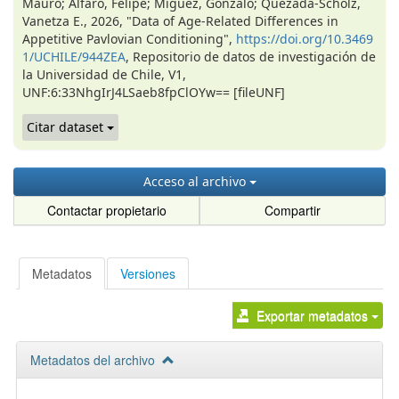
Mauro; Alfaro, Felipe; Miguez, Gonzalo; Quezada-Scholz,
Vanetza E., 2026, "Data of Age-Related Differences in
Appetitive Pavlovian Conditioning",
https://doi.org/10.3469
1/UCHILE/944ZEA
, Repositorio de datos de investigación de
la Universidad de Chile, V1,
UNF:6:33NhgIrJ4LSaeb8fpClOYw== [fileUNF]
Citar dataset
Acceso al archivo
Contactar propietario
Compartir
Metadatos
Versiones
Exportar metadatos
Metadatos del archivo