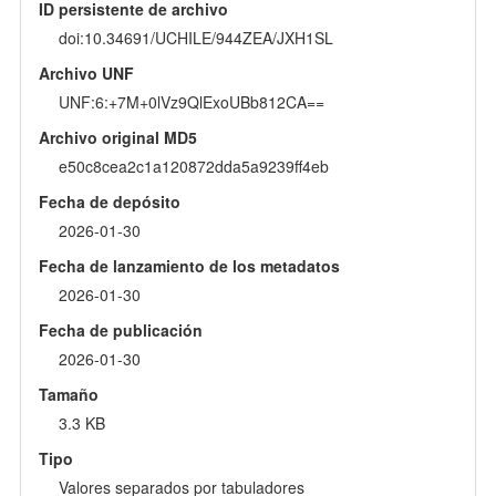
ID persistente de archivo
doi:10.34691/UCHILE/944ZEA/JXH1SL
Archivo UNF
UNF:6:+7M+0lVz9QlExoUBb812CA==
Archivo original MD5
e50c8cea2c1a120872dda5a9239ff4eb
Fecha de depósito
2026-01-30
Fecha de lanzamiento de los metadatos
2026-01-30
Fecha de publicación
2026-01-30
Tamaño
3.3 KB
Tipo
Valores separados por tabuladores