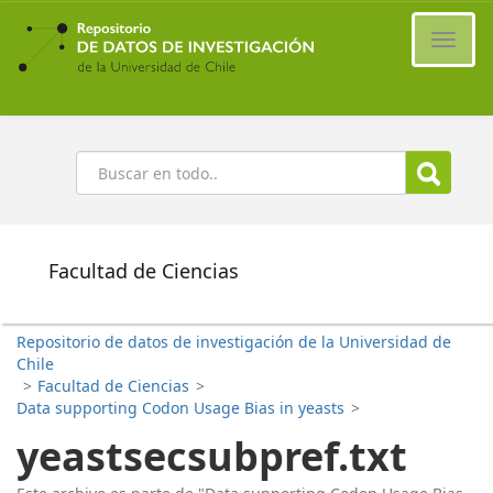
Ir
al
Cambi
contenido
naveg
principal
Buscar
Facultad de Ciencias
Repositorio de datos de investigación de la Universidad de
Chile
>
Facultad de Ciencias
>
Data supporting Codon Usage Bias in yeasts
>
yeastsecsubpref.txt