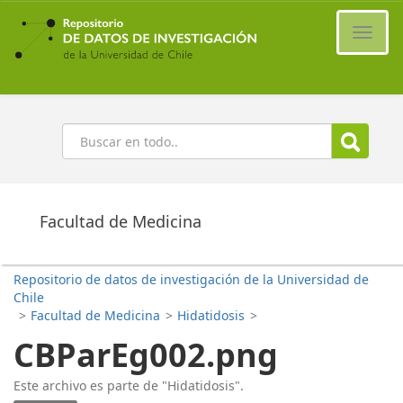
Ir
al
Cambi
contenido
naveg
principal
Buscar
Facultad de Medicina
Repositorio de datos de investigación de la Universidad de
Chile
>
Facultad de Medicina
>
Hidatidosis
>
CBParEg002.png
Este archivo es parte de "Hidatidosis".