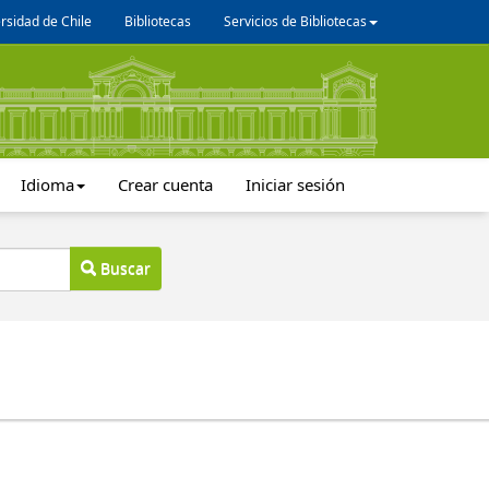
rsidad de Chile
Bibliotecas
Servicios de Bibliotecas
Idioma
Crear cuenta
Iniciar sesión
Buscar