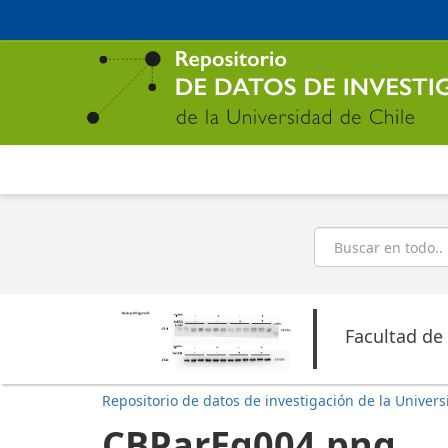
Ir
al
contenido
principal
Buscar
Facultad de
Repositorio de datos de investigación de la Univers
CBParEg004.png