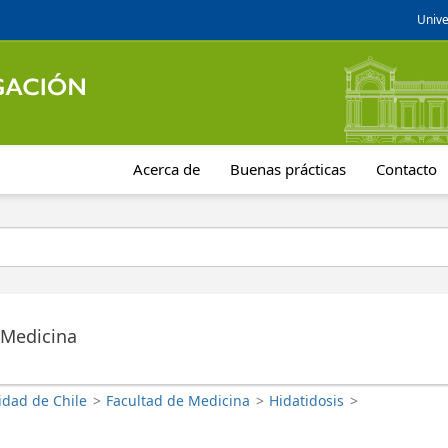
Unive
Acerca de
Buenas prácticas
Contacto
 Medicina
idad de Chile
>
Facultad de Medicina
>
Hidatidosis
>