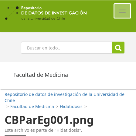
Ir
al
Cambi
contenido
naveg
principal
Buscar
Facultad de Medicina
Repositorio de datos de investigación de la Universidad de
Chile
>
Facultad de Medicina
>
Hidatidosis
>
CBParEg001.png
Este archivo es parte de "Hidatidosis".