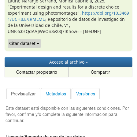
Laura; Naranjo-Serrano, Mónica Gabriela, 2025,
"Experimental design and results for a discrete choice
experiment using photomontages",
https://doi.org/10.3469
1/UCHILE/IRMLMD
, Repositorio de datos de investigación
de la Universidad de Chile, V1,
UNF:6:0zQdAAJWeOn3vX3J7lKhow== [fileUNF]
Citar dataset
Acceso al archivo
Contactar propietario
Compartir
Previsualizar
Metadatos
Versiones
Este dataset está disponible con las siguientes condiciones. Por
favor, confirme y/o complete la siguiente información para
continuar.
Licencia/Acuerdo de uso de los datos