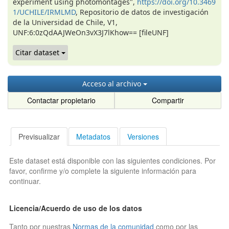
experiment using photomontages",
https://doi.org/10.3469
1/UCHILE/IRMLMD
, Repositorio de datos de investigación
de la Universidad de Chile, V1,
UNF:6:0zQdAAJWeOn3vX3J7lKhow== [fileUNF]
Citar dataset
Acceso al archivo
Contactar propietario
Compartir
Previsualizar
Metadatos
Versiones
Este dataset está disponible con las siguientes condiciones. Por
favor, confirme y/o complete la siguiente información para
continuar.
Licencia/Acuerdo de uso de los datos
Tanto por nuestras
Normas de la comunidad
como por las