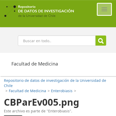
Ir
al
Cambi
contenido
naveg
principal
Buscar
Facultad de Medicina
Repositorio de datos de investigación de la Universidad de
Chile
>
Facultad de Medicina
>
Enterobiasis
>
CBParEv005.png
Este archivo es parte de "Enterobiasis".