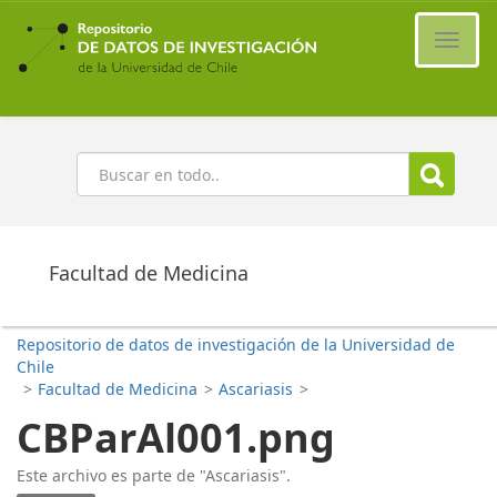
Ir
al
Cambi
contenido
naveg
principal
Buscar
Facultad de Medicina
Repositorio de datos de investigación de la Universidad de
Chile
>
Facultad de Medicina
>
Ascariasis
>
CBParAl001.png
Este archivo es parte de "Ascariasis".