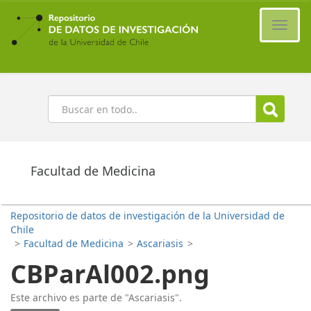
Ir
al
Cambi
contenido
naveg
principal
Buscar
Facultad de Medicina
Repositorio de datos de investigación de la Universidad de
Chile
>
Facultad de Medicina
>
Ascariasis
>
CBParAl002.png
Este archivo es parte de "Ascariasis".