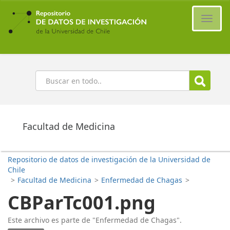
Ir
al
Cambi
contenido
naveg
principal
Buscar
Facultad de Medicina
Repositorio de datos de investigación de la Universidad de
Chile
>
Facultad de Medicina
>
Enfermedad de Chagas
>
CBParTc001.png
Este archivo es parte de "Enfermedad de Chagas".