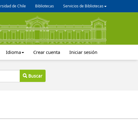
rsidad de Chile
Bibliotecas
Servicios de Bibliotecas
Idioma
Crear cuenta
Iniciar sesión
Buscar