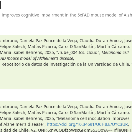
d
on improves cognitive impairment in the 5xFAD mouse model of Alzh
ambrano; Daniela Paz Ponce de la Vega; Claudia Duran-Aniotz; Jose
Felipe Salech; Matías Pizarro; Carol D SanMartín; Martín Cárcamo;
Maria Isabel Behrens, 2025, ".Tube_004.fcs.icloud",
Melanoma cell
FAD mouse model of Alzheimer’s disease
,
, Repositorio de datos de investigación de la Universidad de Chile,
ambrano; Daniela Paz Ponce de la Vega; Claudia Duran-Aniotz; Jose
Felipe Salech; Matías Pizarro; Carol D SanMartín; Martín Cárcamo;
Maria Isabel Behrens, 2025, "Melanoma cell inoculation improves
f Alzheimer’s disease",
https://doi.org/10.34691/UCHILE/UYC3UR
,
versidad de Chile, V2, UNF:6:nVCODfzbWscGFgmS53OoYA== [fileUNF]