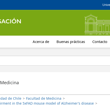
Unive
Acerca de
Buenas prácticas
Contacto
 Medicina
idad de Chile
>
Facultad de Medicina
>
airment in the 5xFAD mouse model of Alzheimer’s disease
>