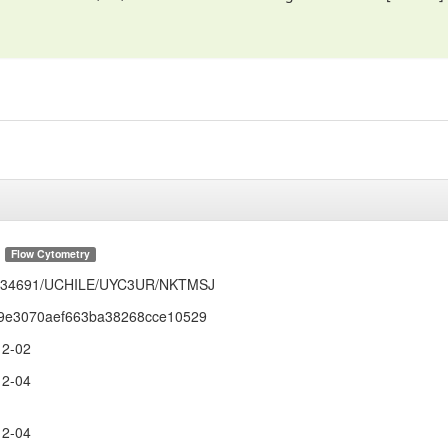
Flow Cytometry
0.34691/UCHILE/UYC3UR/NKTMSJ
9e3070aef663ba38268cce10529
12-02
12-04
12-04