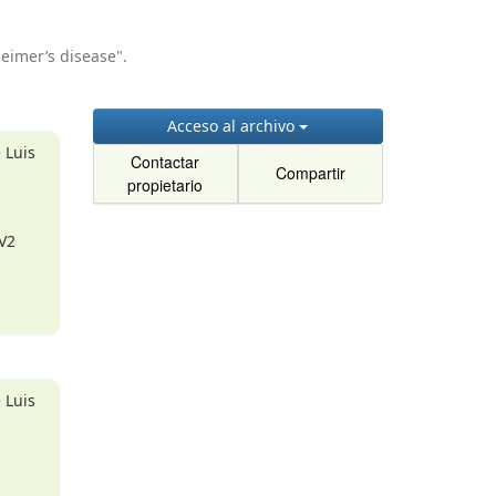
eimer’s disease".
Acceso al archivo
 Luis
Contactar
Compartir
propietario
 V2
 Luis