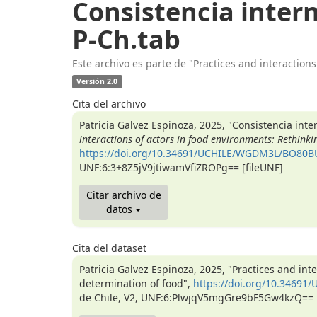
Consistencia intern
P-Ch.tab
Este archivo es parte de "Practices and interactions
Versión 2.0
Cita del archivo
Patricia Galvez Espinoza, 2025, "Consistencia inte
interactions of actors in food environments: Rethinki
https://doi.org/10.34691/UCHILE/WGDM3L/BO80B
UNF:6:3+8Z5jV9jtiwamVfiZROPg== [fileUNF]
Citar archivo de
datos
Cita del dataset
Patricia Galvez Espinoza, 2025, "Practices and int
determination of food",
https://doi.org/10.3469
de Chile, V2, UNF:6:PlwjqV5mgGre9bF5Gw4kzQ== [