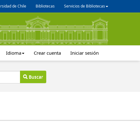
rsidad de Chile
Bibliotecas
Servicios de Bibliotecas
Idioma
Crear cuenta
Iniciar sesión
Buscar