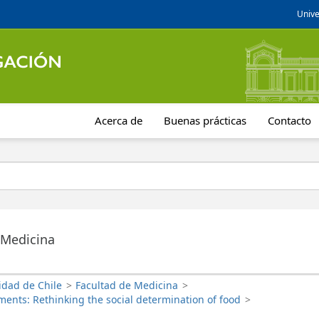
Unive
Acerca de
Buenas prácticas
Contacto
 Medicina
idad de Chile
>
Facultad de Medicina
>
nments: Rethinking the social determination of food
>