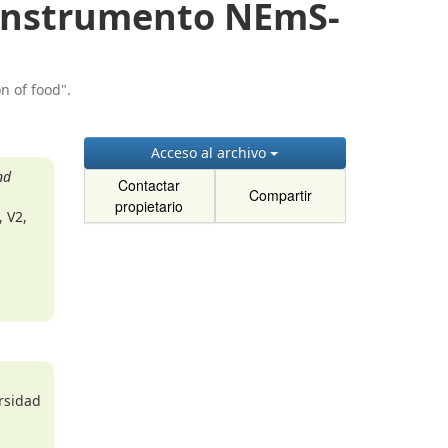
l instrumento NEmS-
n of food".
Acceso al archivo
nd
Contactar
Compartir
propietario
, V2,
ersidad