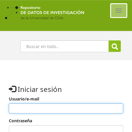
Ir
al
Cambi
contenido
naveg
principal
Buscar
Iniciar sesión
Usuario/e-mail
Contraseña