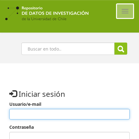
Ir
al
Cambi
contenido
naveg
principal
Buscar
Iniciar sesión
Usuario/e-mail
Contraseña