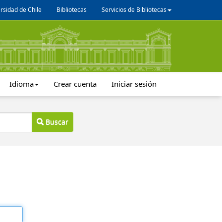
rsidad de Chile
Bibliotecas
Servicios de Bibliotecas
Idioma
Crear cuenta
Iniciar sesión
Buscar