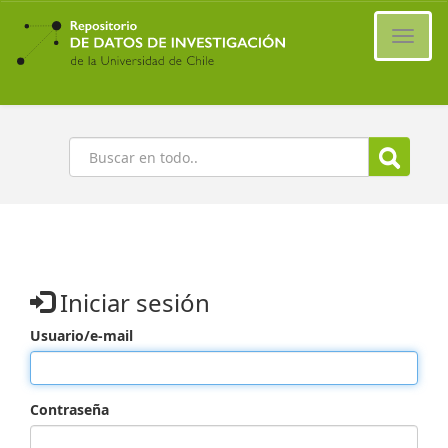
Ir
al
Cambi
contenido
naveg
principal
Buscar
Iniciar sesión
Usuario/e-mail
Contraseña