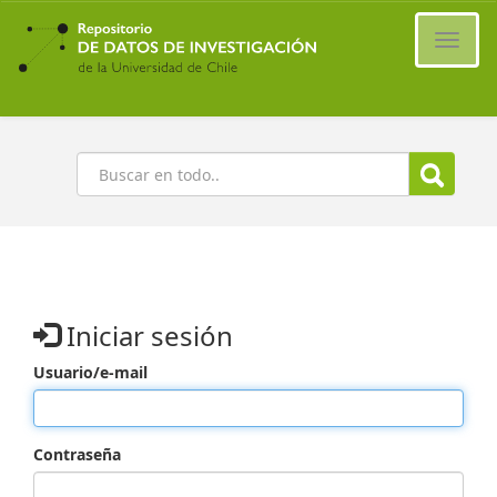
Ir
al
Cambi
contenido
naveg
principal
Buscar
Iniciar sesión
Usuario/e-mail
Contraseña