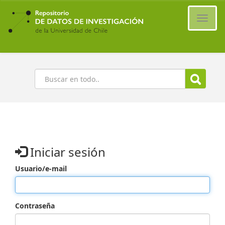
Ir
al
Cambi
contenido
naveg
principal
Buscar
Iniciar sesión
Usuario/e-mail
Contraseña