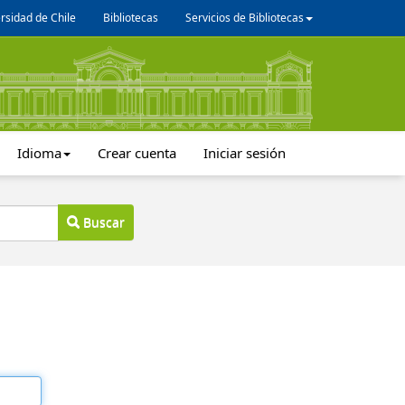
rsidad de Chile
Bibliotecas
Servicios de Bibliotecas
Idioma
Crear cuenta
Iniciar sesión
Buscar