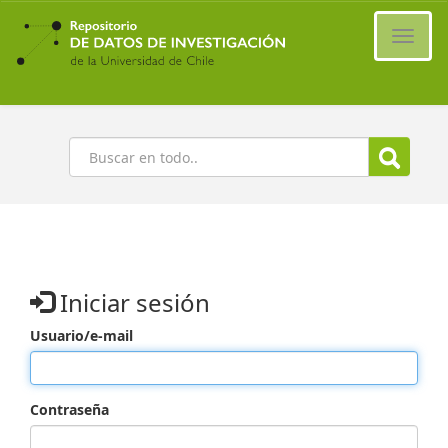
Ir
al
Cambi
contenido
naveg
principal
Buscar
Iniciar sesión
Usuario/e-mail
Contraseña