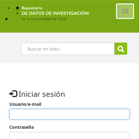
Ir
al
Cambi
contenido
naveg
principal
Buscar
Iniciar sesión
Usuario/e-mail
Contraseña