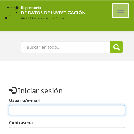
Ir
al
Cambi
contenido
naveg
principal
Buscar
Iniciar sesión
Usuario/e-mail
Contraseña