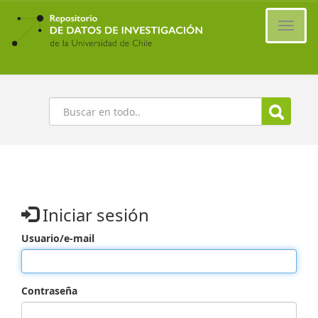
Ir
al
Cambi
contenido
naveg
principal
Buscar
Iniciar sesión
Usuario/e-mail
Contraseña